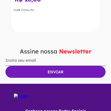
Ou
R$
17
,
10
no Pix
Ver Opções
Assine nossa
Newsletter