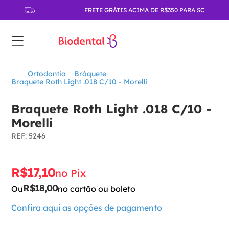
FRETE GRÁTIS ACIMA DE R$350 PARA SC
Ortodontia
Bráquete
Braquete Roth Light .018 C/10 - Morelli
Braquete Roth Light .018 C/10 -
Morelli
:
5246
R$
17
,
10
no Pix
R$
18
,
00
Ou
no cartão ou boleto
Confira aqui as opções de pagamento