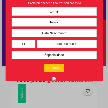
Você pode
gostar também
OFF
15%