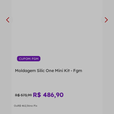
CUPOM: FGM
Moldagem Silic One Mini Kit - Fgm
R$
486
,
90
R$
573
,
99
Ou
R$
462
,
56
no Pix