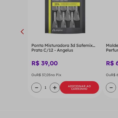
Ponta Misturadora 3d Safemix
Molde
Prata C/12 - Angelus
Perfu
R$
39
,
00
R$
Ou
R$
37
,
05
no Pix
Ou
R$
－
＋
－
ADICIONAR AO
CARRINHO