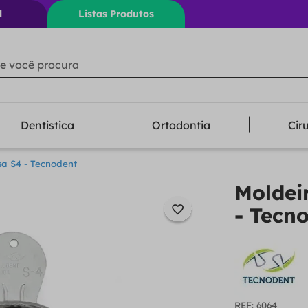
l
Listas Produtos
ê procura
Dentistica
Ortodontia
Cir
sa S4 - Tecnodent
Moldei
- Tecn
:
6064