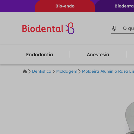
Bio-endo
Biodenta
O que voc
Endodontia
Anestesia
Dentística
Moldagem
Moldeira Alumínio Rasa Li