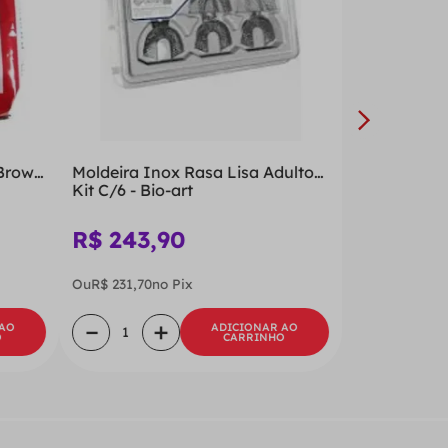
 Brown
Moldeira Inox Rasa Lisa Adulto
Kit C/6 - Bio-art
R$
243
,
90
Ou
R$
231
,
70
no Pix
－
＋
 AO
ADICIONAR AO
O
CARRINHO