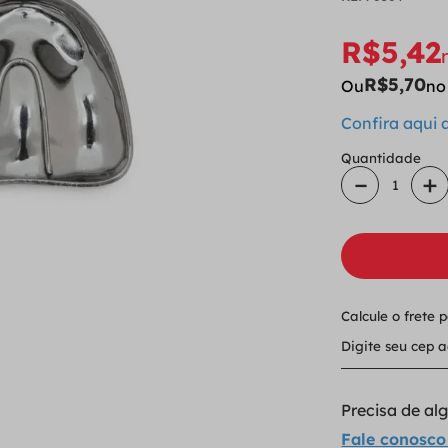
R$
5
,
42
R$
5
,
70
Ou
no
Confira aqui
Quantidade
－
＋
Calcule o frete 
Precisa de a
Fale conosco