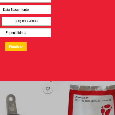
Você pode
gostar também