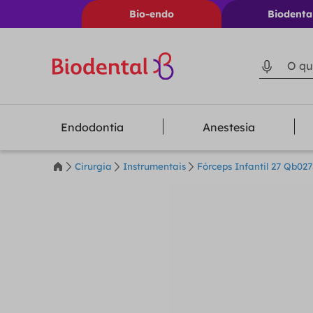
Bio-endo
Biodenta
O que voc
Endodontia
Anestesia
Cirurgia
Instrumentais
Fórceps Infantil 27 Qb027