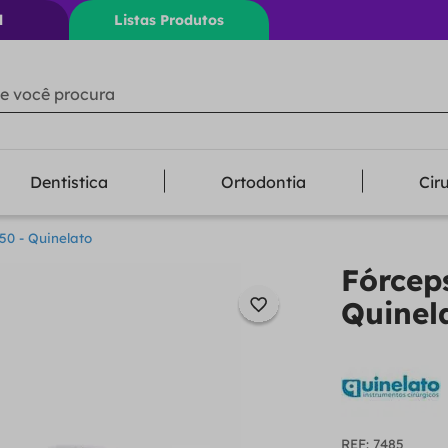
l
Listas Produtos
ê procura
Dentistica
Ortodontia
Cir
50 - Quinelato
Fórcep
Quinel
:
7485