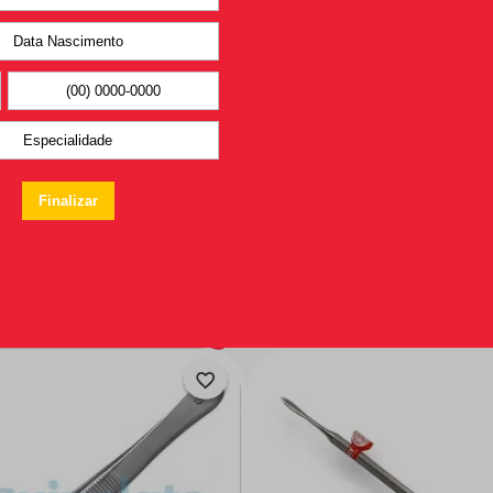
Você pode
gostar também