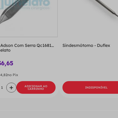
 Adson Com Serra Qc16812
Sindesmótomo - Duflex
nelato
36
,
65
34
,
82
no Pix
＋
ADICIONAR AO
INDISPONÍVEL
CARRINHO