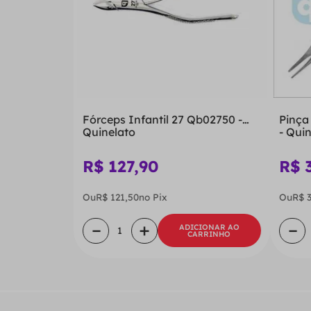
Fórceps Infantil 27 Qb02750 -
Pinça
Quinelato
- Qui
R$
127
,
90
R$
Ou
R$
121
,
50
no Pix
Ou
R$
－
＋
－
ADICIONAR AO
CARRINHO