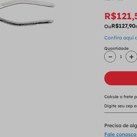
R$
121
,
R$
127
,
90
Ou
Confira aqui
Quantidade
－
＋
Calcule o frete 
Precisa de a
Fale conosco