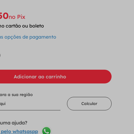
50
no Pix
no cartão ou boleto
 as opções de pagamento
Adicionar ao carrinho
para a sua região
Calcular
lguma ajuda?
 pelo whatsaspp