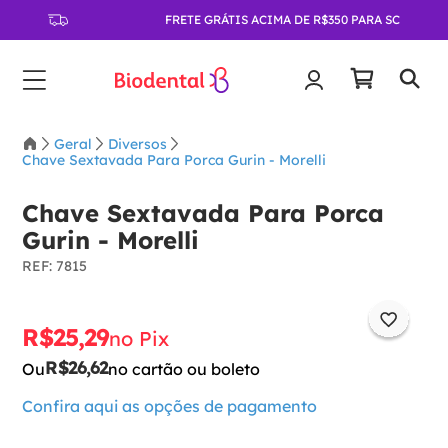
FRETE GRÁTIS ACIMA DE R$350 PARA SC
Geral
Diversos
Chave Sextavada Para Porca Gurin - Morelli
Chave Sextavada Para Porca
Gurin - Morelli
:
7815
R$
25
,
29
no Pix
R$
26
,
62
Ou
no cartão ou boleto
Confira aqui as opções de pagamento