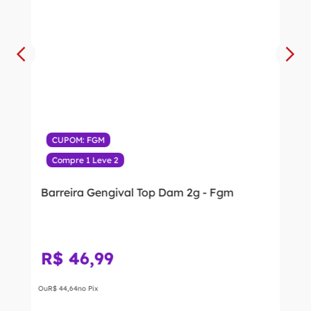
CUPOM: FGM
Compre 1 Leve 2
Barreira Gengival Top Dam 2g - Fgm
R$
46
,
99
Ou
R$
44
,
64
no Pix