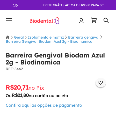
FRETE GRÁTIS ACIMA DE R$350 PARA SC
Geral
Isolamento e matriz
Barreira gengival
Barreira Gengival Biodam Azul 2g - Biodinamica
Barreira Gengival Biodam Azul
2g - Biodinamica
:
8462
R$
20
,
71
no Pix
R$
21
,
80
Ou
no cartão ou boleto
Confira aqui as opções de pagamento