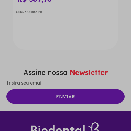
Ou
R$
370
,
48
no Pix
－
＋
ADICIONAR AO CARRINHO
Assine nossa
Newsletter