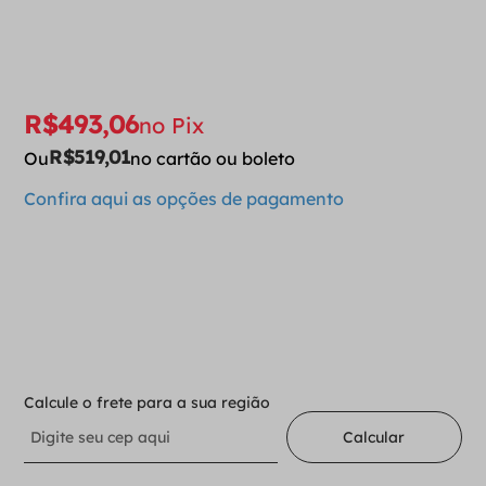
R$
493
,
06
no Pix
R$
519
,
01
Ou
no cartão ou boleto
Confira aqui as opções de pagamento
－
＋
Adicionar ao carrinho
Calcule o frete para a sua região
Calcular