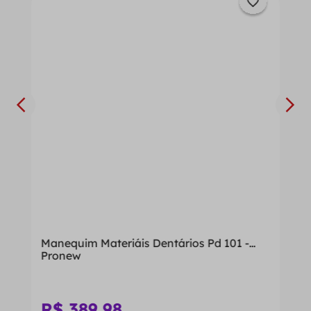
Manequim Materiáis Dentários Pd 101 -
Pronew
R$
389
,
98