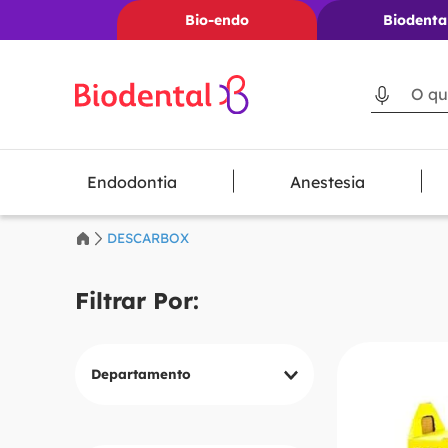
Bio-endo
Biodenta
O que voc
Endodontia
Anestesia
DESCARBOX
Departamento
Geral