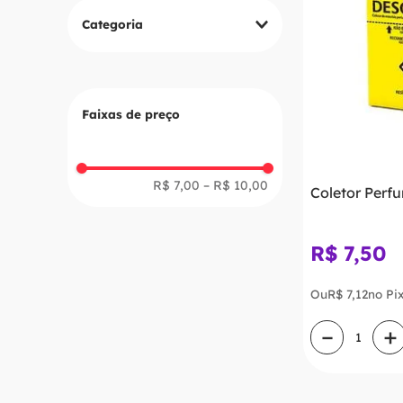
Categoria
Diversos
Faixas de preço
R$ 7,00
–
R$ 10,00
Coletor Perfu
R$
7
,
50
Ou
R$
7
,
12
no Pi
－
＋