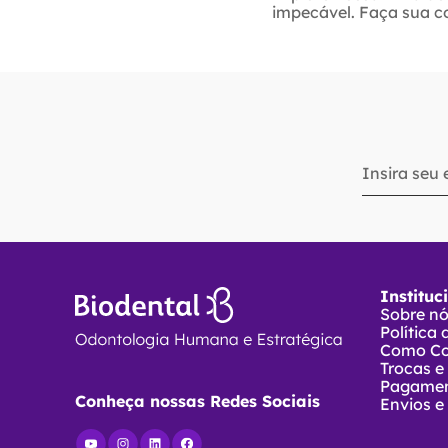
impecável. Faça sua c
Instituc
Sobre n
Política
Como C
Trocas e
Pagame
Conheça nossas Redes Sociais
Envios e