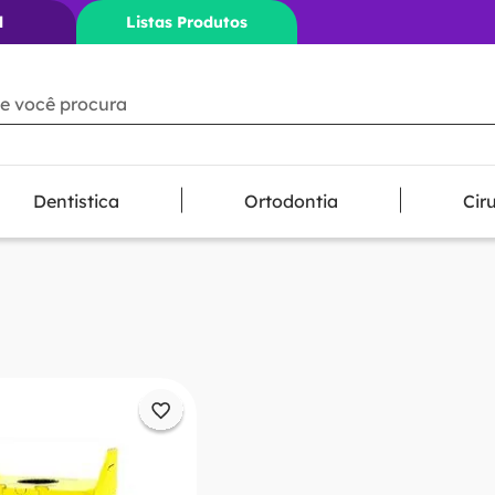
l
Listas Produtos
ê procura
Dentistica
Ortodontia
Cir