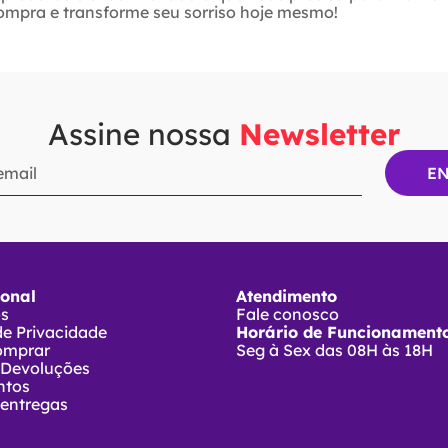
ompra e transforme seu sorriso hoje mesmo!
Assine nossa
Newsletter
ional
Atendimento
ós
Fale conosco
 de Privacidade
Horário de Funcionamento
omprar
Seg à Sex das 08H às 18H
 Devoluções
ntos
 entregas