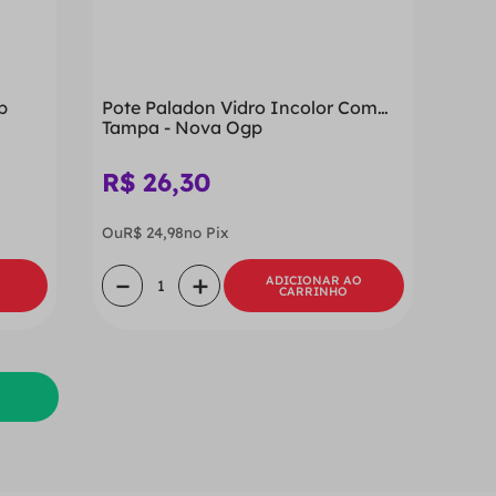
p
Pote Paladon Vidro Incolor Com
Tampa - Nova Ogp
R$
26
,
30
Ou
R$
24
,
98
no Pix
－
＋
ADICIONAR AO
CARRINHO