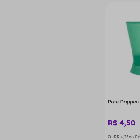
Pote Dappen 
R$
4
,
50
Ou
R$
4
,
28
no Pi