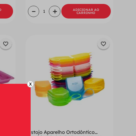
－
＋
O
ADICIONAR AO
CARRINHO
X
gp
Estojo Aparelho Ortodôntico