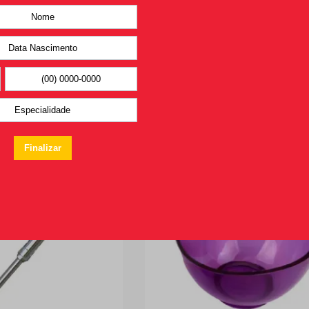
os
R$
8
,
50
ix
Ou
R$
8
,
08
no Pix
ADICIONAR AO
Ver Opções
CARRINHO