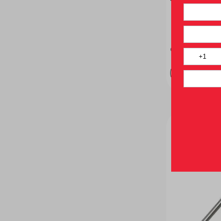
Tampa - Log
R$
24
,
00
Ou
R$
22
,
80
no P
－
＋