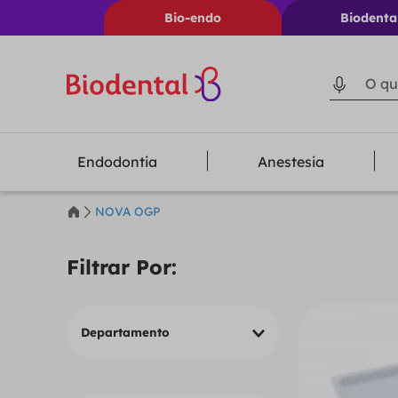
Bio-endo
Biodenta
O que voc
Endodontia
Anestesia
NOVA OGP
Departamento
Geral
Dentística