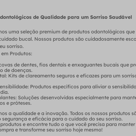
Odontológicos de Qualidade para um Sorriso Saudável
mos uma seleção premium de produtos odontológicos que
cuidado bucal. Nossos produtos são cuidadosamente escol
eu sorriso.
 em Produtos:
scovas de dentes, fios dentais e enxaguantes bucais que
ão de doenças.
l: Kits de clareamento seguros e eficazes para um sorris
nsibilidade: Produtos específicos para aliviar a sensibilid
dia.
antes: Soluções desenvolvidas especialmente para mante
os e próteses.
mos a qualidade e a inovação. Todos os nossos produtos s
segurança e eficácia para o cuidado do seu sorriso.
e produtos e encontre tudo o que você precisa para mante
ompra e transforme seu sorriso hoje mesmo!