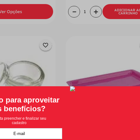
－
＋
ADICIONAR A
Ver Opções
CARRINHO
 Vidro Incolor Com
Bandeja Plástica M - Nova O