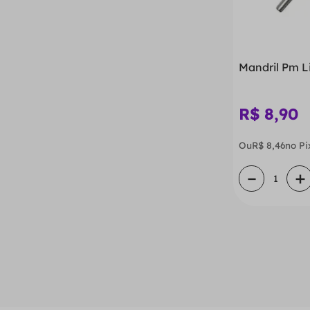
Mandril Pm L
R$
8
,
90
Ou
R$
8
,
46
no Pi
－
＋