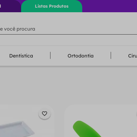
l
Listas Produtos
ê procura
Dentistica
Ortodontia
Cir