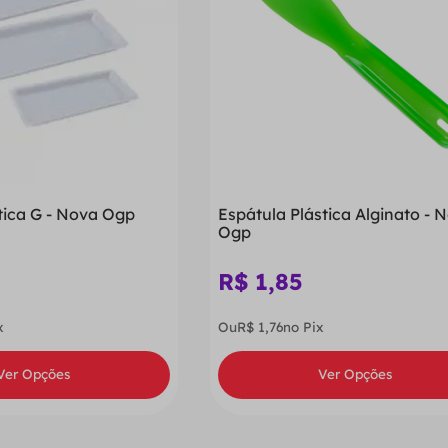
tica G - Nova Ogp
Espátula Plástica Alginato - 
Ogp
R$
1
,
85
x
Ou
R$
1
,
76
no Pix
Ver Opções
Ver Opções