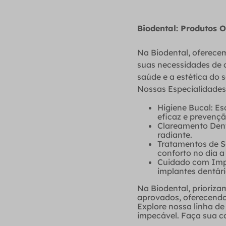
Biodental: Produtos 
Na Biodental, oferece
suas necessidades de 
saúde e a estética do s
Nossas Especialidades
Higiene Bucal: E
eficaz e prevenç
Clareamento Denta
radiante.
Tratamentos de Se
conforto no dia a 
Cuidado com Impl
implantes dentári
Na Biodental, prioriza
aprovados, oferecendo 
Explore nossa linha d
impecável. Faça sua c