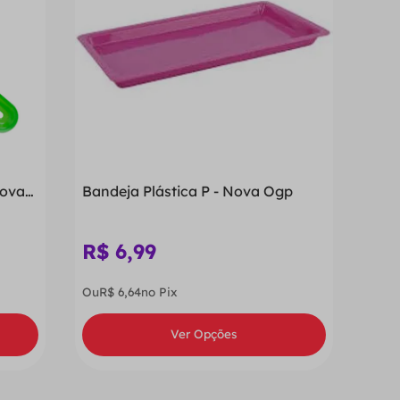
Nova
Bandeja Plástica P - Nova Ogp
R$
6
,
99
Ou
R$
6
,
64
no Pix
Ver Opções