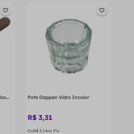
abo
Pote Dappen Vidro Incolor
R$
3
,
31
Ou
R$
3
,
14
no Pix