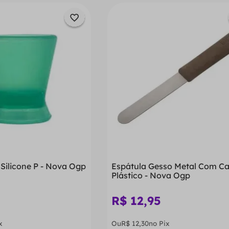
Silicone P - Nova Ogp
Espátula Gesso Metal Com C
Plástico - Nova Ogp
R$
12
,
95
x
Ou
R$
12
,
30
no Pix