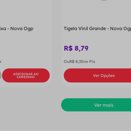
ixa - Nova Ogp
Tigela Vinil Grande - Nova Og
R$
8
,
79
x
Ou
R$
8
,
35
no Pix
ADICIONAR AO
Ver Opções
CARRINHO