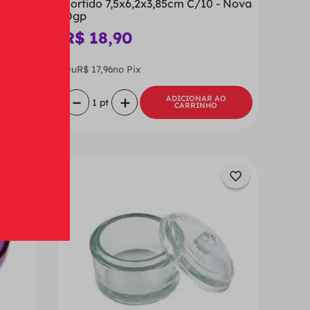
Sortido 7,5x6,2x3,85cm C/10 - Nova
Ogp
R$
18
,
90
Ou
R$
17
,
96
no Pix
－
＋
ADICIONAR AO
CARRINHO