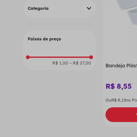
Categoria
Diversos
Moldagem
Esterilização
Faixas de preço
Restauração provisória
R$ 1,00
–
R$ 27,00
Bandeja Plás
R$
8
,
55
Ou
R$
8
,
12
no Pi