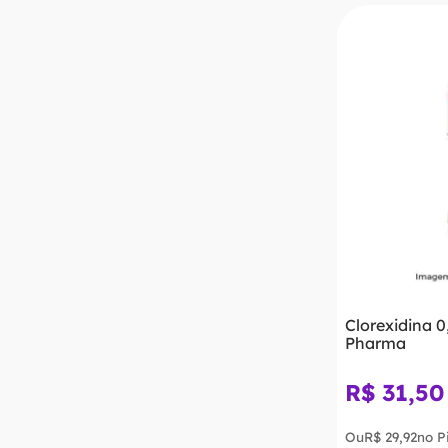
Clorexidina 0
Pharma
R$
31
,
50
Ou
R$
29
,
92
no P