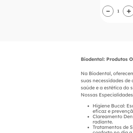
－
＋
Biodental: Produtos 
Na Biodental, oferece
suas necessidades de 
saúde e a estética do s
Nossas Especialidades
Higiene Bucal: E
eficaz e prevenç
Clareamento Denta
radiante.
Tratamentos de Se
conforto no dia a 