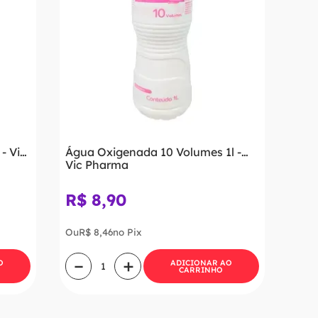
- Vic
Água Oxigenada 10 Volumes 1l -
Vic Pharma
R$
8
,
90
Ou
R$
8
,
46
no Pix
－
＋
O
ADICIONAR AO
CARRINHO