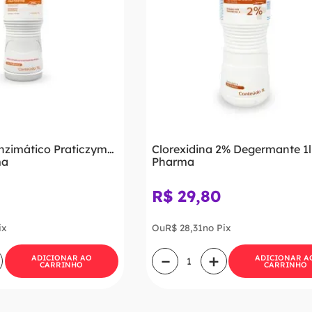
nzimático Praticzyme
Clorexidina 2% Degermante 1l 
ma
Pharma
R$
29
,
80
ix
Ou
R$
28
,
31
no Pix
－
＋
ADICIONAR AO
ADICIONAR A
CARRINHO
CARRINHO