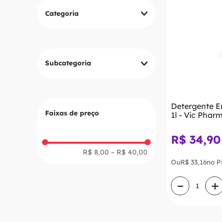
Categoria
Medicamentos
Profilaxia
Esterilização
Subcategoria
Outros
Detergente E
Faixas de preço
1l - Vic Phar
R$
34
,
90
R$ 8,00
–
R$ 40,00
Ou
R$
33
,
16
no P
－
＋