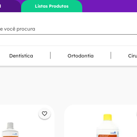
l
Listas Produtos
ê procura
Dentistica
Ortodontia
Cir