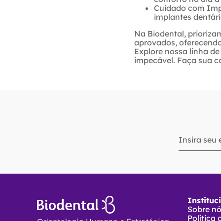
Cuidado com Impl
implantes dentári
Na Biodental, prioriza
aprovados, oferecendo 
Explore nossa linha d
impecável. Faça sua c
Instituc
Sobre n
Política