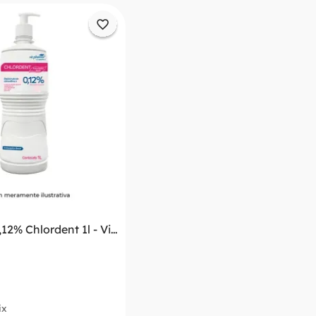
,12% Chlordent 1l - Vic
ix