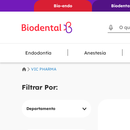
Bio-endo
Biodenta
O que voc
Endodontia
Anestesia
VIC PHARMA
Departamento
Geral
Endodontia